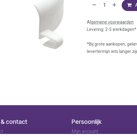
A
lgemene voorwaarden
Levering: 2-5 werkdagen*
*Bij grote aankopen, gelie
levertermijn iets langer zij
 & contact
Persoonlijk
ct
Mijn account