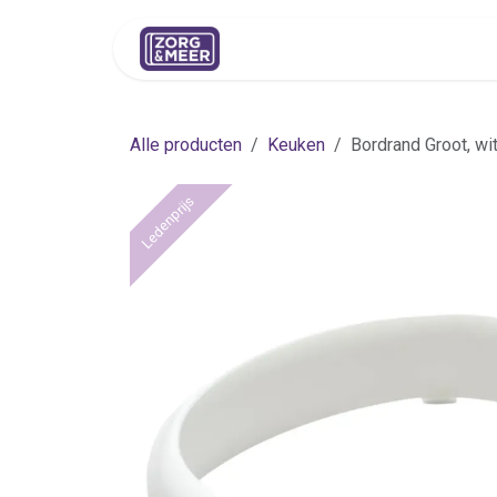
Overslaan naar inhoud
Shop
Huren
Advies
Pers
Alle producten
Keuken
Bordrand Groot, wi
Ledenprijs