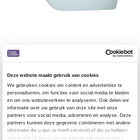
Urinaal man met handvat en
afsluitdop
Deze website maakt gebruik van cookies
We gebruiken cookies om content en advertenties te
Deze melkwitte urinefles met blauwe dop heeft
personaliseren, om functies voor social media te bieden
een handig handvat. Eenvoudig te legen en ideaal
en om ons websiteverkeer te analyseren. Ook delen we
voor in bed. Niet autoclaveerbaar.
informatie over uw gebruik van onze site met onze
3,69
€
partners voor social media, adverteren en analyse. Deze
partners kunnen deze gegevens combineren met andere
informatie die u aan ze heeft verstrekt of die ze hebben
Aan winkelmandje toevoegen
verzameld op basis van uw gebruik van hun services.