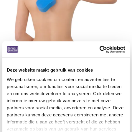
Washulp Badspons gevormd lang
Deze website maakt gebruik van cookies
Lange badspons gevormd model.
We gebruiken cookies om content en advertenties te
personaliseren, om functies voor social media te bieden
Specificaties:
en om ons websiteverkeer te analyseren. Ook delen we
Lengte 56 cm
informatie over uw gebruik van onze site met onze
8,89
€
partners voor social media, adverteren en analyse. Deze
partners kunnen deze gegevens combineren met andere
informatie die u aan ze heeft verstrekt of die ze hebben
Aan winkelmandje toevoegen
verzameld op basis van uw gebruik van hun services.