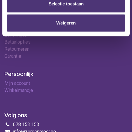
Contact
Selectie toestaan
Hulp & contact
Weigeren
Contact
Leveringen
Betaalopties
Retourneren
Garantie
Persoonlijk
Mijn account
Winkelmandje
Volg ons
078 153 153
info@zorgenmeer.be