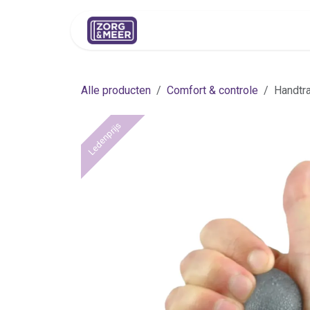
Overslaan naar inhoud
Shop
Huren
Advies
Pers
Alle producten
Comfort & controle
Handtra
Ledenprijs