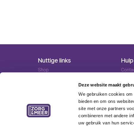
Nuttige links
Hulp
Shop
Conta
Huren
Lever
Onze specialisten
Betaa
Deze website maakt gebru
Ledenkorting
Retou
We gebruiken cookies om c
Onze locaties
Garant
bieden en om ons websitev
Contact
site met onze partners vo
combineren met andere inf
uw gebruik van hun servic