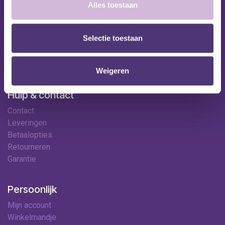
Shop
Alles toestaan
Huren
Onze specialisten
Selectie toestaan
Ledenkorting
Onze locaties
Contact
Weigeren
Hulp & contact
Contact
Leveringen
Betaalopties
Retourneren
Garantie
Persoonlijk
Mijn account
Winkelmandje