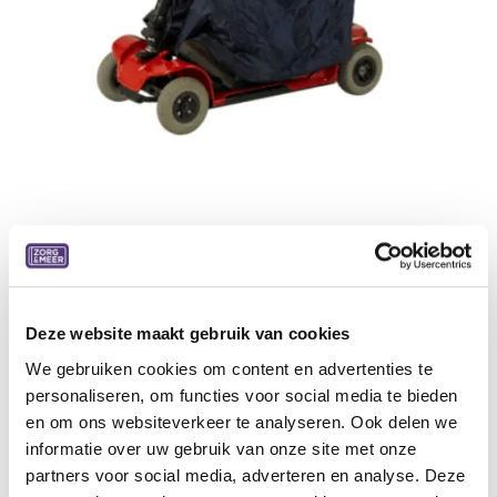
Regencape scooter Leg cape,
Splash, enkel benen
De Splash Scooter Leg Cape leg is een praktische en
Deze website maakt gebruik van cookies
comfortabele beenbedekking die u warm houdt.
Waterafstotend en winddicht. Inclusief gewatteerde
We gebruiken cookies om content en advertenties te
vachtvoering. Met bretels aan het lichaam te bevestigen.
personaliseren, om functies voor social media te bieden
Snel en eenvoudig aan te trekken. Universele maat.
en om ons websiteverkeer te analyseren. Ook delen we
informatie over uw gebruik van onze site met onze
Lengte 100 cm. Totale breedte 138 cm.
partners voor social media, adverteren en analyse. Deze