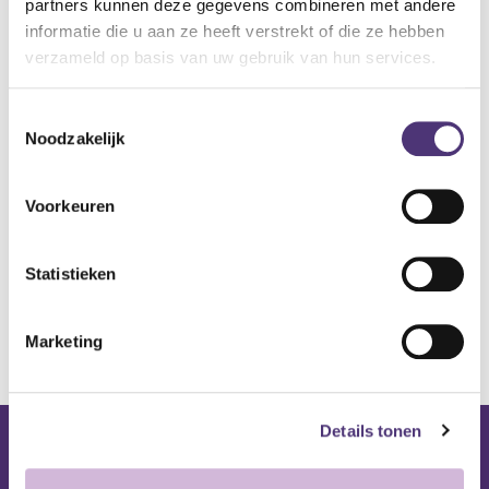
Wasbaar op 30 grade
partners kunnen deze gegevens combineren met andere
informatie die u aan ze heeft verstrekt of die ze hebben
48,31
€
verzameld op basis van uw gebruik van hun services.
Aan winkelmandje toevoegen
Toestemmingsselectie
Noodzakelijk
Toevoegen aan verlanglijst
Voorkeuren
A
lgemene voorwaarden
Levering: 2-5 werkdagen*
Statistieken
*Bij grote aankopen, gelieve de klantendienst te contacteren. Hier
kan de levertermijn iets langer zijn.
Marketing
Details tonen
Nuttige links