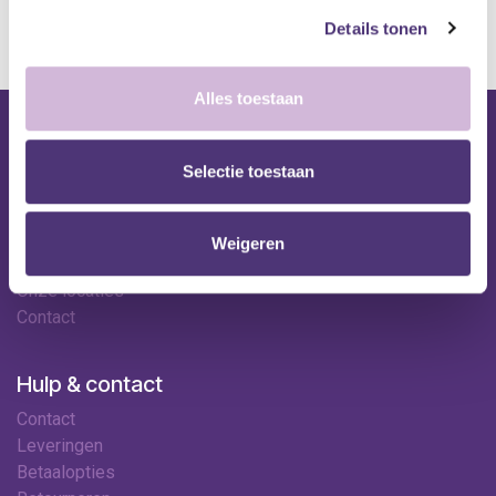
Details tonen
Alles toestaan
Nuttige links
Selectie toestaan
Shop
Huren
Onze specialisten
Weigeren
Ledenkorting
Onze locaties
Contact
Hulp & contact
Contact
Leveringen
Betaalopties