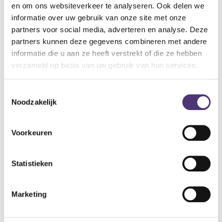
Specificaties:
en om ons websiteverkeer te analyseren. Ook delen we
informatie over uw gebruik van onze site met onze
afmeting gevouwen: 26 x 13 x 4 cm
partners voor social media, adverteren en analyse. Deze
diameter stokdop: 19 mm
partners kunnen deze gegevens combineren met andere
in hoogte verstelbaar van 74 tot 84 cm
informatie die u aan ze heeft verstrekt of die ze hebben
maximaal gebruikersgewicht: 114 kg
verzameld op basis van uw gebruik van hun services.
productgewicht: 340 gr
kleur: zwart.
Toestemmingsselectie
18,64
€
Noodzakelijk
Aan winkelmandje toevoegen
Voorkeuren
Toevoegen aan verlanglijst
Statistieken
A
lgemene voorwaarden
Levering: 2-5 werkdagen*
Marketing
*Bij grote aankopen, gelieve de klantendienst te contacteren. Hier
kan de levertermijn iets langer zijn.