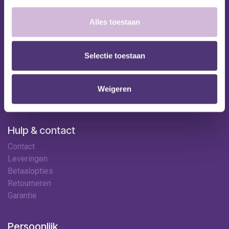
Nuttige links
Alles toestaan
Shop
Huren
Selectie toestaan
Onze specialisten
Ledenkorting
Onze locaties
Weigeren
Contact
Hulp & contact
Contact
Leveringen
Betaalopties
Retourneren
Garantie
Persoonlijk