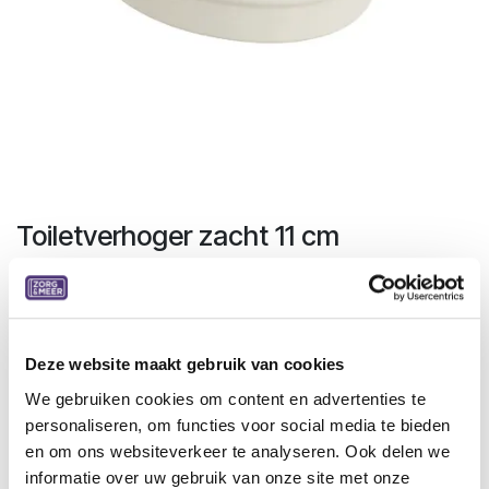
Toiletverhoger zacht 11 cm
Dit is een zachte toiletverhoger. Het verhoogt de zitting van
het toilet met 11cm. Dit zorg voor meer comfort en
stabiliteit. De zachte mousse is beschermd door een
waterdichte film. Hij kan gemakkelijk vast gemaakt worden
Deze website maakt gebruik van cookies
op de meeste toiletten. De toiletverhoger kan eenvoudig
We gebruiken cookies om content en advertenties te
gereinigd worden met water en zeep of met chloorvrije
personaliseren, om functies voor social media te bieden
ontsmettingsproducten.
en om ons websiteverkeer te analyseren. Ook delen we
informatie over uw gebruik van onze site met onze
Specificaties: