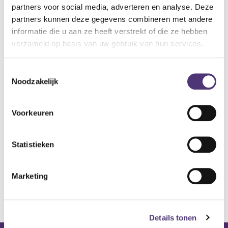
partners voor social media, adverteren en analyse. Deze
Hoogte 11 cm
partners kunnen deze gegevens combineren met andere
Reiniging met water en zeep of chloorvrije
informatie die u aan ze heeft verstrekt of die ze hebben
ontsmettingsproducten
verzameld op basis van uw gebruik van hun services.
52,81
€
Toestemmingsselectie
Noodzakelijk
Aan winkelmandje toevoegen
Toevoegen aan verlanglijst
Voorkeuren
A
lgemene voorwaarden
Levering: 2-5 werkdagen*
Statistieken
*Bij grote aankopen, gelieve de klantendienst te contacteren. Hier
Marketing
kan de levertermijn iets langer zijn.
Details tonen