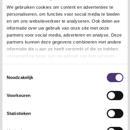
Om het te reinigen mag het volledig in de wasmachine.
Kan niet uitlopen en wordt nooit kouder dan de eigen
We gebruiken cookies om content en advertenties te
lichaamstemperatuur.
personaliseren, om functies voor social media te bieden
Ideaal om baby's wiegje op te warmen.
en om ons websiteverkeer te analyseren. Ook delen we
informatie over uw gebruik van onze site met onze
Gebruiksaanwijzing
partners voor social media, adverteren en analyse. Deze
Leg het kussentje in de nek als u wat gespannen bent, op
partners kunnen deze gegevens combineren met andere
de buik om krampen te verlichten.
informatie die u aan ze heeft verstrekt of die ze hebben
Opwarming in de magnetron gedurende 4 minuten op 700 à
verzameld op basis van uw gebruik van hun services.
800W.
Bevochtig het warmtekussen even met water om uitdroging
Toestemmingsselectie
tegen te gaan.
Noodzakelijk
Machine-wasbaar op 30°C.
8,89
€
Voorkeuren
Aan winkelmandje toevoegen
Statistieken
Toevoegen aan verlanglijst