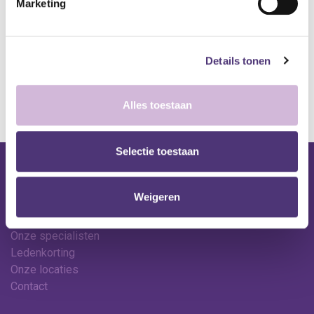
Marketing
A
lgemene voorwaarden
Levering: 2-5 werkdagen*
Details tonen
*Bij grote aankopen, gelieve de klantendienst te contacteren. Hier
kan de levertermijn iets langer zijn.
Alles toestaan
Selectie toestaan
Nuttige links
Weigeren
Shop
Huren
Onze specialisten
Ledenkorting
Onze locaties
Contact