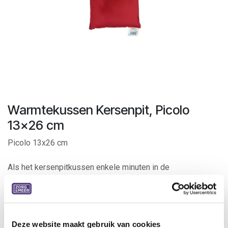
Warmtekussen Kersenpit, Picolo
13x26 cm
Picolo 13x26 cm
Als het kersenpitkussen enkele minuten in de
micorgolfoven heeft gelegen straalt het urenlang een
knusse warmte uit. Het verlost u van koude voeten.
Neemt onmiddellijk de vorm van het lichaam aan.
Het kussentje kan steeds opnieuw gebruikt worden.
Deze website maakt gebruik van cookies