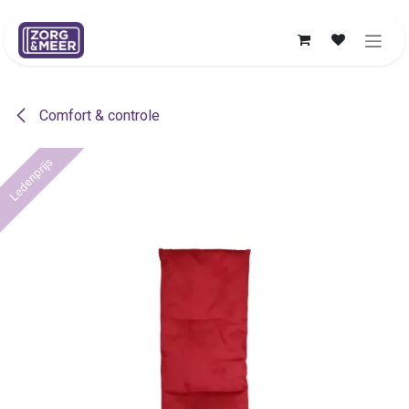
Overslaan naar inhoud
Comfort & controle
Ledenprijs