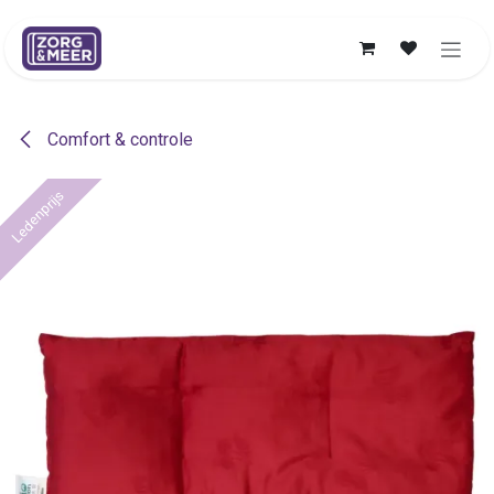
Overslaan naar inhoud
Comfort & controle
Ledenprijs