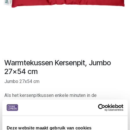
Warmtekussen Kersenpit, Jumbo
27x54 cm
Jumbo 27x54 cm
Als het kersenpitkussen enkele minuten in de
micorgolfoven heeft gelegen straalt het urenlang een
knusse warmte uit. Het verlost u van koude voeten.
Neemt onmiddellijk de vorm van het lichaam aan.
Het kussentje kan steeds opnieuw gebruikt worden.
Deze website maakt gebruik van cookies