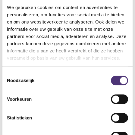
Om het te reinigen mag het volledig in de wasmachine.
Kan niet uitlopen en wordt nooit kouder dan de eigen
We gebruiken cookies om content en advertenties te
lichaamstemperatuur.
personaliseren, om functies voor social media te bieden
Ideaal om baby's wiegje op te warmen.
en om ons websiteverkeer te analyseren. Ook delen we
informatie over uw gebruik van onze site met onze
Gebruiksaanwijzing
partners voor social media, adverteren en analyse. Deze
Leg het kussentje in de nek als u wat gespannen bent, op
partners kunnen deze gegevens combineren met andere
de buik om krampen te verlichten.
informatie die u aan ze heeft verstrekt of die ze hebben
Opwarming in de magnetron gedurende 4 minuten op 700 à
verzameld op basis van uw gebruik van hun services.
800W.
Bevochtig het warmtekussen even met water om uitdroging
Toestemmingsselectie
tegen te gaan.
Noodzakelijk
Machine-wasbaar op 30°C.
18,56
€
Voorkeuren
Aan winkelmandje toevoegen
Statistieken
Toevoegen aan verlanglijst