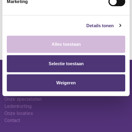
Marketing
A
lgemene voorwaarden
Levering: 2-5 werkdagen*
Details tonen
*Bij grote aankopen, gelieve de klantendienst te contacteren. Hier
kan de levertermijn iets langer zijn.
Alles toestaan
Selectie toestaan
Nuttige links
Weigeren
Shop
Huren
Onze specialisten
Ledenkorting
Onze locaties
Contact