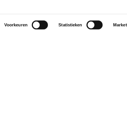
*Bij grote aankopen, gelie
levertermijn iets langer zij
Voorkeuren
Statistieken
Market
 & contact
Persoonlijk
ct
Mijn account
ingen
Winkelmandje
lopties
rneren
ie
ijnaarde - BE 0746.918.311 -