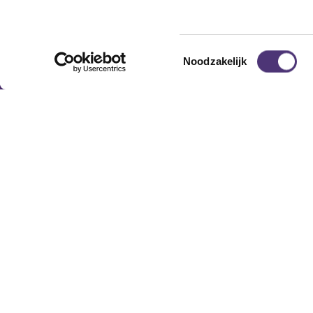
Toestemmingsselectie
Noodzakelijk
Nuttige links
Hulp
Shop
Conta
Huren
Lever
Onze specialisten
Betaa
Ledenkorting
Retou
Onze locaties
Garant
Contact
Copyright © Zorg&Meer cv - Tramstraat 69, 9052 Zw