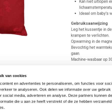
Kan niet uitlopen 
lichaamstemperatu
Ideaal om baby's w
Gebruiksaanwijzing
Leg het kussentje in d
krampen te verlichten.
Opwarming in de magne
Bevochtig het warmteku
gaan.
Machine-wasbaar op 30
12,27
€
ik van cookies
ontent en advertenties te personaliseren, om functies voor soci
erkeer te analyseren. Ook delen we informatie over uw gebruik
or social media, adverteren en analyse. Deze partners kunnen 
A
lgemene voorwaarden
ormatie die u aan ze heeft verstrekt of die ze hebben verzameld
Levering: 2-5 werkdagen*
es.