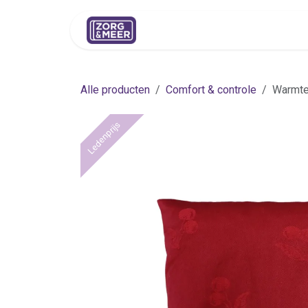
Overslaan naar inhoud
Shop
Huren
Advies
Pers
Alle producten
Comfort & controle
Warmte
Ledenprijs