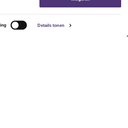
ve de klantendienst te contacteren. Hier kan de
n.
ing
Details tonen
Volg ons
078 153 153
info@zorgenmeer.be