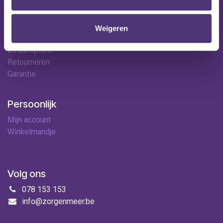
Hulp & contact
Contact
Weigeren
Leveringen
Betaalopties
Retourneren
Garantie
Persoonlijk
Mijn account
Winkelmandje
Volg ons
078 153 153
info@zorgenmeer.be