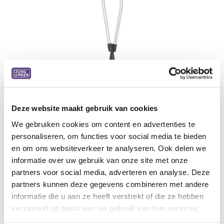
Okselkruk, Quick ´n Easy, voor
Deze website maakt gebruik van cookies
volwassenen, stuk
We gebruiken cookies om content en advertenties te
personaliseren, om functies voor social media te bieden
118-138 cm hoogte, 22 mm, tot 130 kg
en om ons websiteverkeer te analyseren. Ook delen we
26,37
€
informatie over uw gebruik van onze site met onze
partners voor social media, adverteren en analyse. Deze
partners kunnen deze gegevens combineren met andere
Aan winkelmandje toevoegen
informatie die u aan ze heeft verstrekt of die ze hebben
Toevoegen aan verlanglijst
verzameld op basis van uw gebruik van hun services.