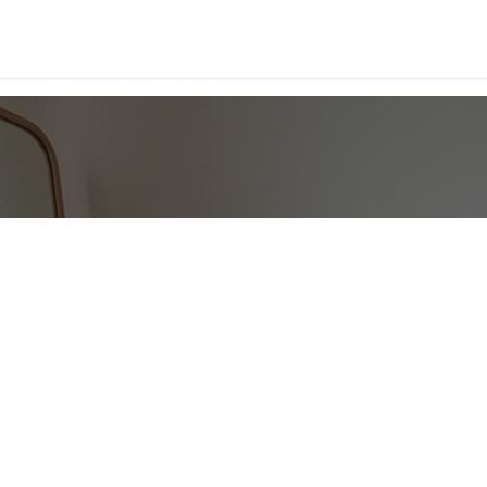
onenalarm
Locaties