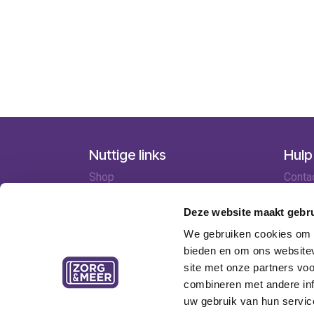
Nuttige links
Hulp
Shop
Conta
Huren
Lever
Onze specialisten
Betaa
Deze website maakt gebru
Ledenkorting
Retou
We gebruiken cookies om c
Onze locaties
Garant
bieden en om ons websitev
Contact
site met onze partners vo
combineren met andere inf
uw gebruik van hun servic