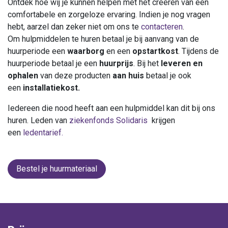
Ontdek hoe wij je kunnen helpen met het creëren van een
comfortabele en zorgeloze ervaring. Indien je nog vragen
hebt, aarzel dan zeker niet om ons te
contacteren
.
Om hulpmiddelen te huren betaal je bij aanvang van de
huurperiode een
waarborg
en een
opstartkost
. Tijdens de
huurperiode betaal je een
huurprijs
. Bij het
leveren en
ophalen
van deze producten
aan huis
betaal je ook
een
installatiekost.
Iedereen die nood heeft aan een hulpmiddel kan dit bij ons
huren. Leden van
ziekenfonds Solidaris
krijgen
een
ledentarief.
Bestel je huurmateriaal